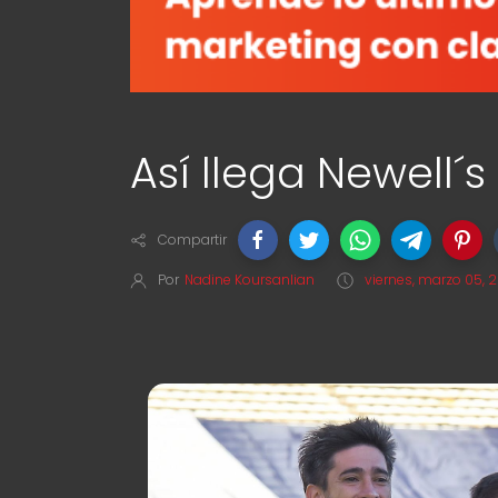
Así llega Newell´s
Compartir
Por
Nadine Koursanlian
viernes, marzo 05, 2