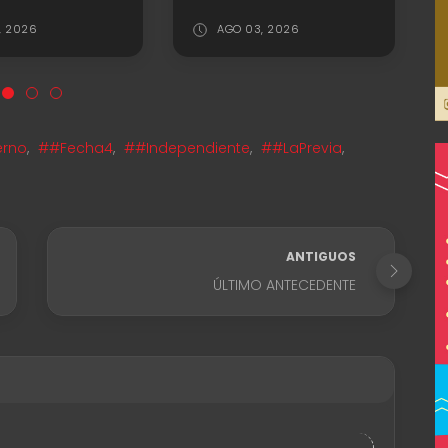
1, 2026
AGO 03, 2026
erno
,
##Fecha4
,
##Independiente
,
##LaPrevia
,
ANTIGUOS
ÚLTIMO ANTECEDENTE