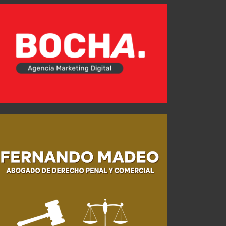
Gabriel Ávalos: "El grupo está comprometido y eso es lo que vamos a tratar de demostrar"
Historial ante Vélez