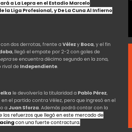
ará a La Lepra en el Estadio Marcelo
e la Liga Profesional,
y De La Cuna Al Infierno
 con dos derrotas, frente a
Vélez
y
Boca
, y el fin
rdoba
,
llegó el empate por 2-2 con goles de
Lepra
se encuentra décimo segundo en la zona,
 rival de
Independiente
.
delka
le devolvería la titularidad a
Pablo Pérez
,
en el partido contra Vélez, pero que ingresó en el
do a
Juan Sforza
. Además podrá contar con la
de los refuerzos que llegó en este mercado de
acing
con una fuerte contractura.