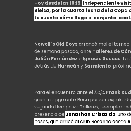
Hoy desde las 19:15,
Independiente visit
Bielsa,
por la cuarta fecha de la Copa d
te cuenta cómo llega el conjunto local.
Newell´s Old Boys
arrancó mal el torneo,
de semana pasado, ante
Talleres de Có
Julián Fernández
e I
gnacio Scocco
. La
detrás de
Huracán
y
Sarmiento
, próximo
Para el encuentro ante el
Rojo
,
Frank Ku
quien no jugó ante Boca por ser expulsado 
segundo tiempo vs. Talleres, reemplazan
presencia de
Jonathan Cristaldo
, uno 
pases, que arribó al club Rosarino desde
R