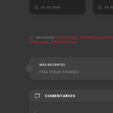
JUL 26, 2026
JUL 3
Secciones:
##AsíLlega
,
##DelaCunaalInfi
##Newells
,
##PabloPérez
MÁS RECIENTES
PARA SEGUIR SUMANDO
COMENTARIOS