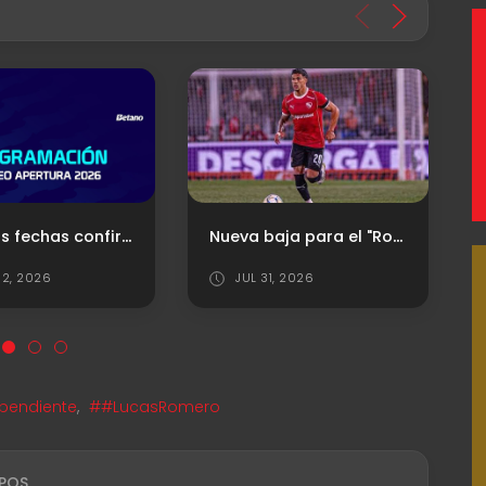
Próximas fechas confirmadas para el "Rojo"
Nueva baja para el "Rojo"
2, 2026
JUL 31, 2026
pendiente
,
##LucasRomero
POS