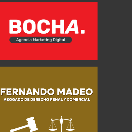
Kevin Lomónaco, con un pie fuera de Independiente
Arbitro confirmado ante Platense
JUL 24, 2026
AGO 04, 2026