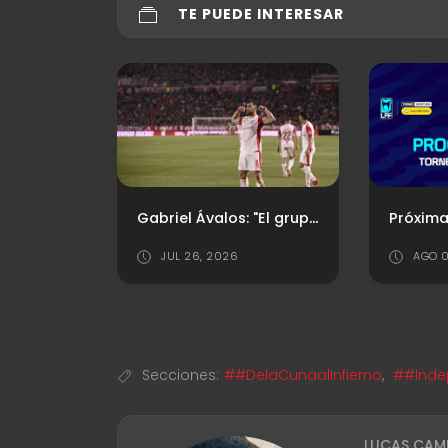
TE PUEDE INTERESAR
Gabriel Ávalos: "El grupo está comprometido y eso es lo que vamos a tratar de demostrar"
JUL 26, 2026
AGO 0
Secciones:
##DelaCunaalInfierno
,
##Inde
LUCAS CAM