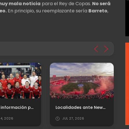
uy mala noticia
para el Rey de Copas.
No será
eo.
En principio, su reemplazante sería
Barreto
,
Toda la información para el duelo de "Las Diablas" en Copa Argentina
Localidades ante Newell's
4, 2026
JUL 27, 2026