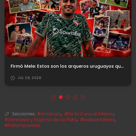
Firmó Mele: Estos son los arqueros uruguayos que dejaron una huella en Independiente
JUL 29, 2026
Secciones:
#Amistoso
,
#De la Cuna al Infierno
,
#Gimnasia y Esgrima de La Plata
,
#Independiente
,
#Pretemporada