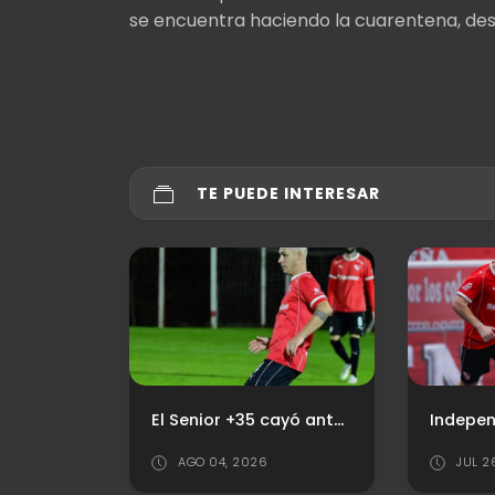
se encuentra haciendo la cuarentena, desp
TE PUEDE INTERESAR
Así llega Newell's Old Boys
El Senior +35 cayó ante Tigre en un duelo intenso
AGO 04, 2026
JUL 2