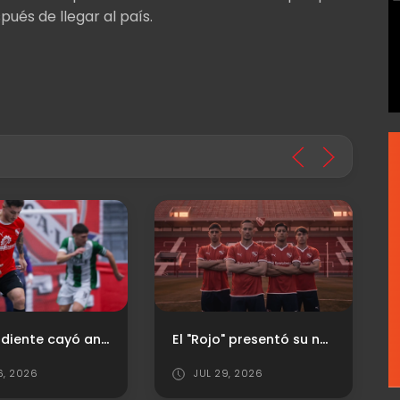
ués de llegar al país.
Independiente cayó ante Pinocho y se despidió de la Copa de Oro
El "Rojo" presentó su nueva camiseta titular
6, 2026
JUL 29, 2026