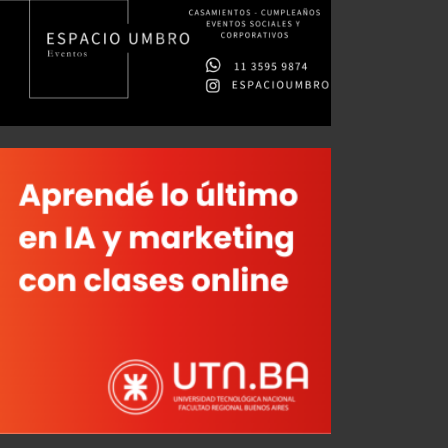
Gustavo Quinteros: "Es urgente incorporar un jugador"
JUL 31, 2026