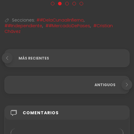
Secciones:
##DelaCunaalInfierno
,
##Independiente
,
##MercadoDePases
,
#Cristian
Chávez
MÁS RECIENTES
ANTIGUOS
COMENTARIOS