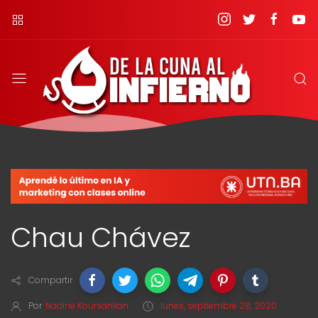
Chau Chávez
Compartir
Por
Nadine Koursanlian
lunes, septiembre 28, 2020