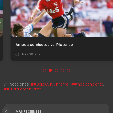
Ambas camisetas vs. Platense
AGO 06, 2026
Secciones:
##DeLaCunAlInfierno
,
##Independiente
,
##JuanRománZarza
MÁS RECIENTES