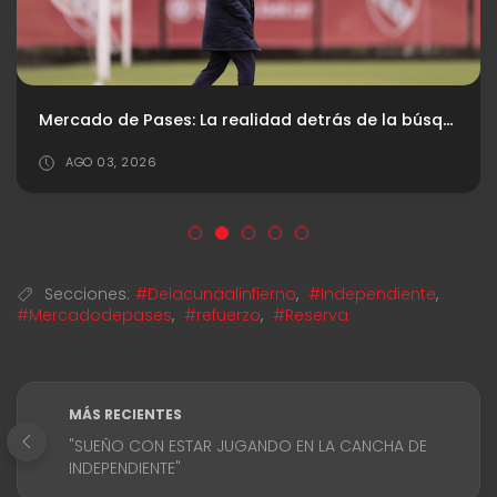
Mercado de Pases: La realidad detrás de la búsqueda del central
AGO 03, 2026
Secciones:
#Delacunaalinfierno
,
#Independiente
,
#Mercadodepases
,
#refuerzo
,
#Reserva
MÁS RECIENTES
"SUEÑO CON ESTAR JUGANDO EN LA CANCHA DE
INDEPENDIENTE"