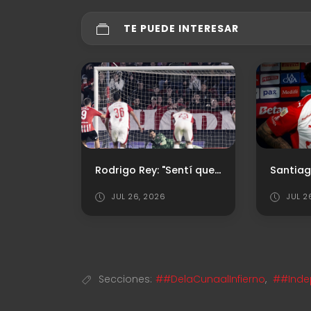
TE PUEDE INTERESAR
Reserva: Convocados Vs. San Martin de San Juan
Rodrigo Rey: "Sentí que el penal podía ir ahí"
JUL 26, 2026
JUL 2
Secciones:
##DelaCunaalInfierno
,
##Inde