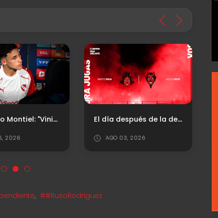
Santiago Montiel: "Vinimos a jugar a una cancha muy difícil"
El día después de la depuración
6, 2026
AGO 03, 2026
pendiente
,
##RusoRodriguez