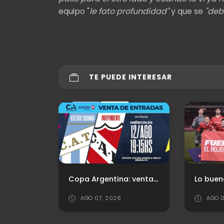
equipo "
le fato profundidad"
y que se
"deb
TE PUEDE INTERESAR
Copa Argentina: venta de entradas para Independiente vs. Atlético Tucumán
Lo bueno, lo malo y Puntajes vs. Platense
AGO 09, 2026
JUL 2