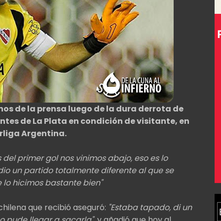
s de la prensa luego de la dura derrota de
ntes de La Plata en condición de visitante, en
erliga Argentina.
 del primer gol nos vinimos abajo, eso es lo
dio un partido totalmente diferente al que se
 lo hicimos bastante bien"
chilena que recibió aseguró:
"Estaba tapado, di un
o pude llegar a sacarla",
y añadió que hoy al