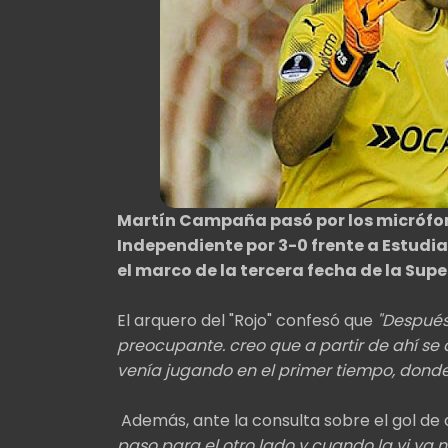
Martín Campaña pasó por los micrófono
Independiente por 3-0 frente a Estudia
el marco de la tercera fecha de la Sup
El arquero del "Rojo" confesó que
"Después
preocupante. creo que a partir de ahí se 
venía jugando en el primer tiempo, donde
Además, ante la consulta sobre el gol de 
paso para el otro lado y cuando la vi ya n