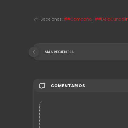
Secciones:
##Campaña
,
##DelaCunaalIn
MÁS RECIENTES
COMENTARIOS