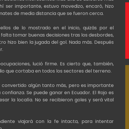
hí ser importante, estuvo movedizo, encaró, hizo
ates de media distancia que se fueron cerca.
ellos de lo mostrado en el inicio, quizás por el
e falta tomar buenas decisiones tras los desbordes,
ntro hizo bien la jugada del gol. Nada más. Después
r.
cupaciones, lució firme. Es cierto que, también,
lio que cortaba en todos los sectores del terreno.
r convertido algún tanto más, pero es importante
 confianza. Se puede ganar en Ecuador. El Rojo es
sar la localía. No se recibieron goles y será vital
diente viajará con la fe intacta, para intentar
n.