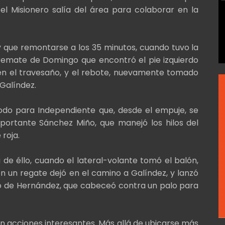
el Misionero salía del área para colaborar en la
y que remontarse a los 35 minutos, cuando tuvo la
n remate de Domingo que encontró el pie izquierdo
 en el travesaño, y el rebote, nuevamente tomado
 Galíndez.
odo para Independiente que, desde el empuje, se
mportante Sánchez Miño, que manejó los hilos del
roja.
 de éllo, cuando el lateral-volante tomó el balón,
n un regate dejó en el camino a Galíndez, y lanzó
so de Hernández, que cabeceó contra un palo para
n acciones interesantes. Más allá de ubicarse más