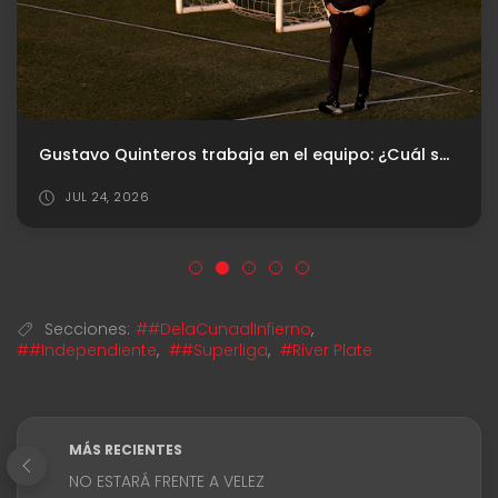
Gustavo Quinteros trabaja en el equipo: ¿Cuál será el XI para el debut?
JUL 24, 2026
Secciones:
##DelaCunaalInfierno
,
##Independiente
,
##Superliga
,
#River Plate
MÁS RECIENTES
NO ESTARÁ FRENTE A VELEZ