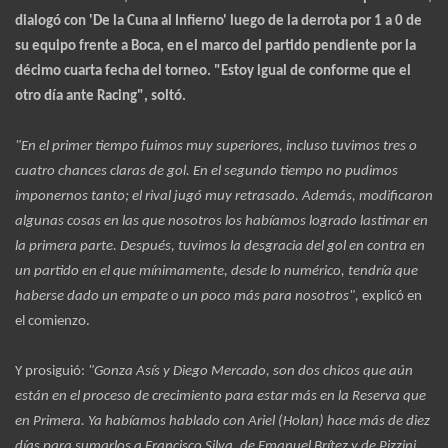
dialogó con 'De la Cuna al Infierno' luego de la derrota por 1 a 0 de
su equipo frente a Boca, en el marco del partido pendiente por la
décimo cuarta fecha del torneo. "Estoy igual de conforme que el
otro día ante Racing", soltó.
"En el primer tiempo fuimos muy superiores, incluso tuvimos tres o
cuatro chances claras de gol. En el segundo tiempo no pudimos
imponernos tanto; el rival jugó muy retrasado. Además, modificaron
algunas cosas en las que nosotros los habíamos logrado lastimar en
la primera parte. Después, tuvimos la desgracia del gol en contra en
un partido en el que mínimamente, desde lo numérico, tendría que
haberse dado un empate o un poco más para nosotros",
explicó en
el comienzo.
Y prosiguió:
"Gonza Asís y Diego Mercado, son dos chicos que aún
están en el proceso de crecimiento para estar más en la Reserva que
en Primera. Ya habíamos hablado con Ariel (Holan) hace más de diez
días para sumarlos a Francisco Silva, de Emanuel Brítez y de Pizzini