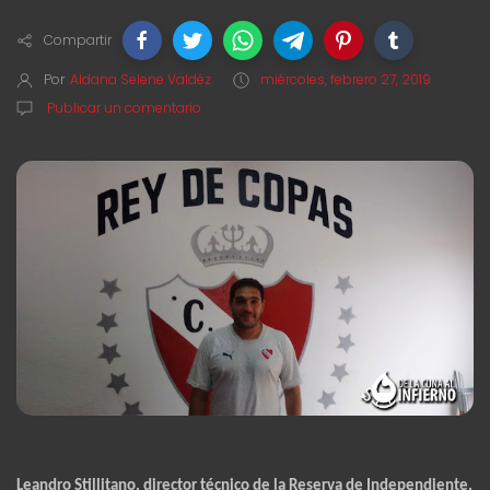
Compartir
Por
Aldana Selene Valdéz
miércoles, febrero 27, 2019
Publicar un comentario
Leandro Stillitano, director técnico de la Reserva de Independiente,