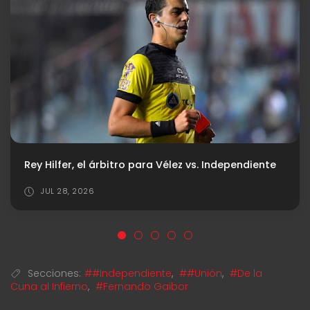
. Independiente
El día después de la depuración
AGO 03, 2026
Secciones:
##Independiente
,
##Unión
,
#De la
Cuna al Infierno
,
#Fernando Gaibor