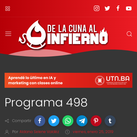
Programa 498
Compartir
Por
Aldana Selene Valdéz
viernes, enero 25, 2019