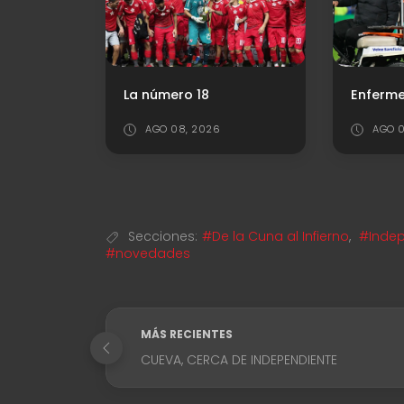
Enfermería Roja: Se conoció la lesión de Leo Godoy
AGO 04, 2026
JUL 2
Secciones:
#De la Cuna al Infierno
,
#Indep
#novedades
MÁS RECIENTES
CUEVA, CERCA DE INDEPENDIENTE