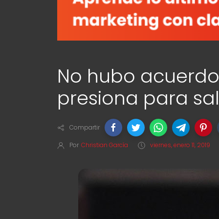
No hubo acuerd
presiona para sal
Compartir
Por
Christian García
viernes, enero 11, 2019