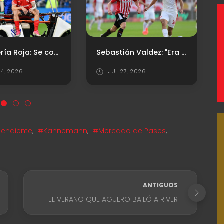
Sebastián Valdez: "Era importante dar este primer paso"
Rodrigo Rey: "Sentí que el penal podía ir ahí"
7, 2026
JUL 26, 2026
endiente
,
#Kannemann
,
#Mercado de Pases
,
ANTIGUOS
EL VERANO QUE AGÜERO BAILÓ A RIVER