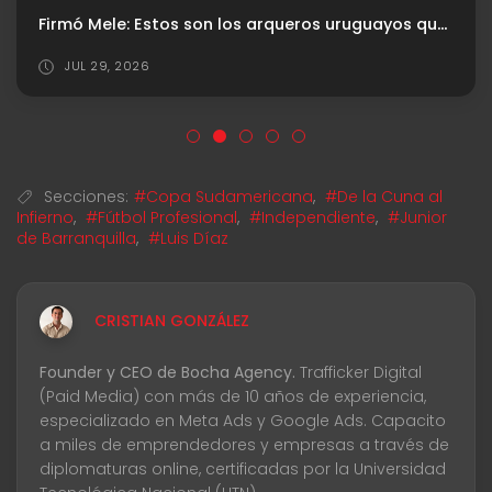
Firmó Mele: Estos son los arqueros uruguayos que dejaron una huella en Independiente
JUL 29, 2026
Secciones:
#Copa Sudamericana
,
#De la Cuna al
Infierno
,
#Fútbol Profesional
,
#Independiente
,
#Junior
de Barranquilla
,
#Luis Díaz
CRISTIAN GONZÁLEZ
Founder y CEO de Bocha Agency.
Trafficker Digital
(Paid Media) con más de 10 años de experiencia,
especializado en Meta Ads y Google Ads. Capacito
a miles de emprendedores y empresas a través de
diplomaturas online, certificadas por la Universidad