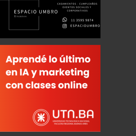
Mateo Pérez Curci: "Este Independiente está para pelear cosas importantes"
JUL 26, 2026