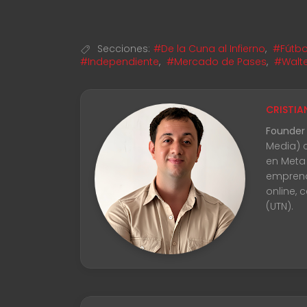
Secciones:
#De la Cuna al Infierno
,
#Fútbo
#Independiente
,
#Mercado de Pases
,
#Walt
CRISTIA
Founder
Media) 
en Meta
emprend
online, 
(UTN).