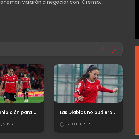
 Kaneman viajarán a negociar con Gremio.
Las Diablas no pudieron en su visita al River Camp
Independiente y Estudiantes: la rivalidad que marcó una época
3, 2026
JUL 25, 2026