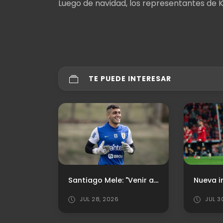
Luego de navidad, los representantes de
TE PUEDE INTERESAR
Santiago Mele: "Venir acá era mi deseo"
Nueva inhibición para el "Rojo"
JUL 30, 2026
AGO 0