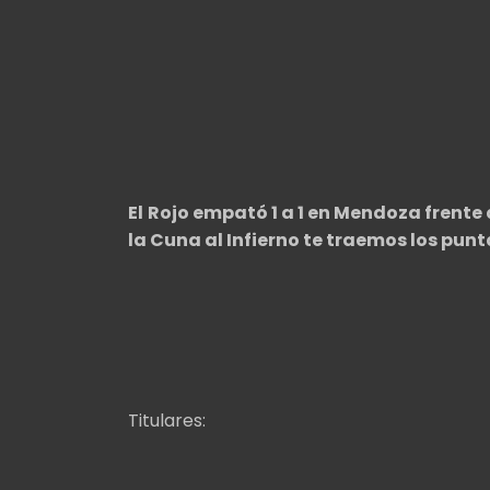
El
Rojo empató 1 a 1 en Mendoza frente 
la Cuna al Infierno te traemos los punt
Titulares: