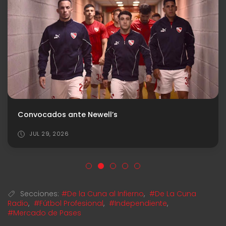
Convocados ante Newell’s
JUL 29, 2026
Secciones:
#De la Cuna al Infierno
,
#De La Cuna
Radio
,
#Fútbol Profesional
,
#Independiente
,
#Mercado de Pases