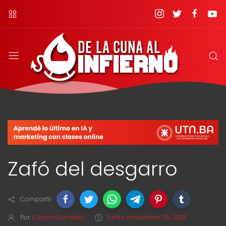
Zafó del desgarro
Compartir
Por
Cristian González
lunes, noviembre 05, 2018