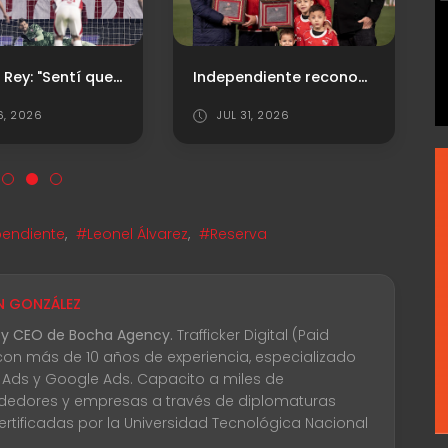
Rodrigo Rey: "Sentí que el penal podía ir ahí"
Independiente reconoció a Gabriel Ávalos y Santiago Arias en la previa del triunfo
6, 2026
JUL 31, 2026
endiente
,
#Leonel Álvarez
,
#Reserva
N GONZÁLEZ
 y CEO de Bocha Agency.
Trafficker Digital (Paid
con más de 10 años de experiencia, especializado
 Ads y Google Ads. Capacito a miles de
edores y empresas a través de diplomaturas
certificadas por la Universidad Tecnológica Nacional