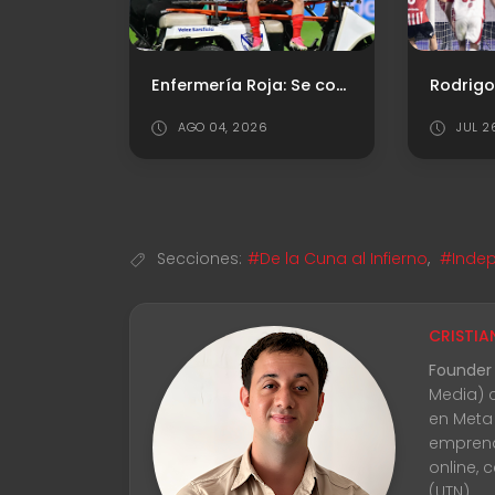
Independiente y Estudiantes: la rivalidad que marcó una época
Enfermería Roja: Se conoció la lesión de Leo Godoy
AGO 04, 2026
JUL 2
Secciones:
#De la Cuna al Infierno
,
#Indep
CRISTIA
Founder
Media) 
en Meta
emprend
online, 
(UTN).