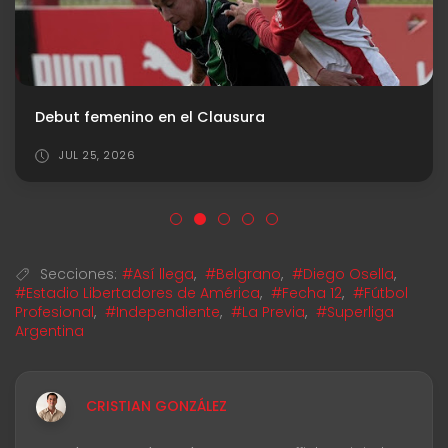
Debut femenino en el Clausura
JUL 25, 2026
Secciones:
#Así llega
,
#Belgrano
,
#Diego Osella
,
#Estadio Libertadores de América
,
#Fecha 12
,
#Fútbol
Profesional
,
#Independiente
,
#La Previa
,
#Superliga
Argentina
CRISTIAN GONZÁLEZ