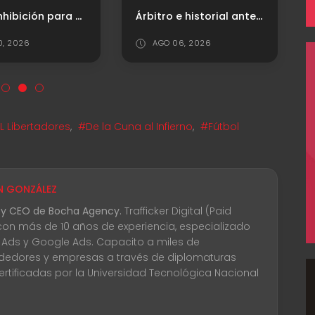
Nueva inhibición para el "Rojo"
Árbitro e historial ante Platense
0, 2026
AGO 06, 2026
Libertadores
,
#De la Cuna al Infierno
,
#Fútbol
N GONZÁLEZ
 y CEO de Bocha Agency.
Trafficker Digital (Paid
con más de 10 años de experiencia, especializado
 Ads y Google Ads. Capacito a miles de
edores y empresas a través de diplomaturas
certificadas por la Universidad Tecnológica Nacional