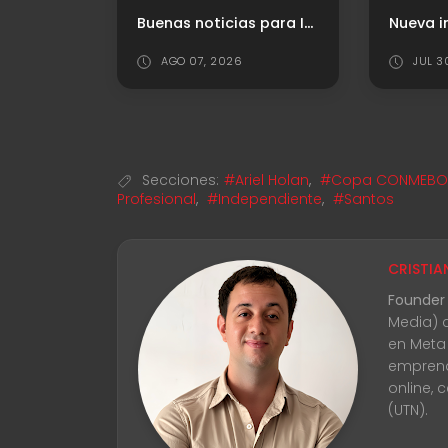
Último antecedente vs. Platense
Buenas noticias para Independiente
AGO 07, 2026
JUL 3
Secciones:
#Ariel Holan
,
#Copa CONMEBOL 
Profesional
,
#Independiente
,
#Santos
CRISTIA
Founder
Media) 
en Meta
emprend
online, 
(UTN).