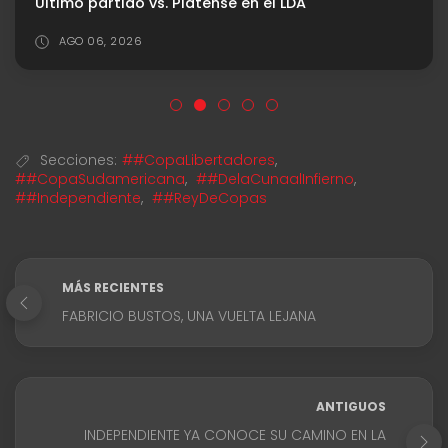
Último partido vs. Platense en el LDA
AGO 06, 2026
Secciones:
##CopaLibertadores
,
##CopaSudamericana
,
##DelaCunaalInfierno
,
##Independiente
,
##ReyDeCopas
MÁS RECIENTES
FABRICIO BUSTOS, UNA VUELTA LEJANA
ANTIGUOS
INDEPENDIENTE YA CONOCE SU CAMINO EN LA