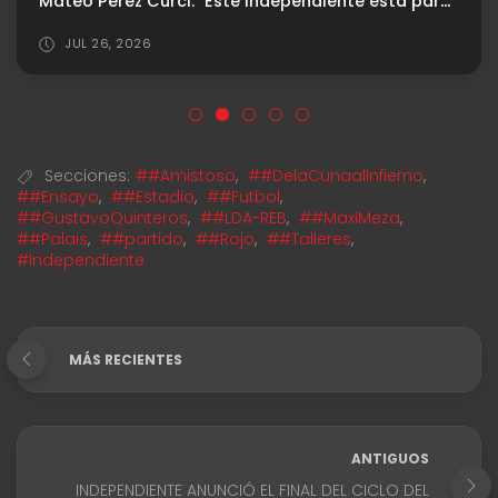
Mateo Pérez Curci: "Este Independiente está para pelear cosas importantes"
JUL 26, 2026
Secciones:
##Amistoso
,
##DelaCunaalInfierno
,
##Ensayo
,
##Estadio
,
##Futbol
,
##GustavoQuinteros
,
##LDA-REB
,
##MaxiMeza
,
##Palais
,
##partido
,
##Rojo
,
##Talleres
,
#Independiente
MÁS RECIENTES
ANTIGUOS
INDEPENDIENTE ANUNCIÓ EL FINAL DEL CICLO DEL