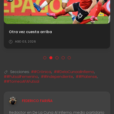
Otra vez cuesta arriba
AGO 03, 2026
Secciones:
##Crónica
,
##DelaCunaalInfierno
,
##FutsalFemenino
,
##Independiente
,
##Platense
,
##TorneoAFAFutsal
FEDERICO FARIÑA
Redactor en De La Cuna Al Infierno, medio partidario