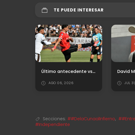
TE PUEDE INTERESAR
Último antecedente vs. Platense
David Martínez: "Fue mi decisión volver a Independiente"
JUL 31, 2026
AGO 0
Secciones:
##DelaCunaalInfierno
,
##Entr
#Independiente