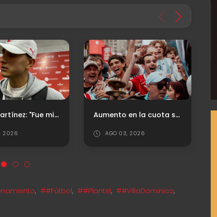
Aumento en la cuota social
Diez años después: Maximiliano Meza volvió a jugar con la camiseta de Independiente
3, 2026
JUL 26, 2026
enamiento
,
##Fútbol
,
##Plantel
,
##VillaDominico
,