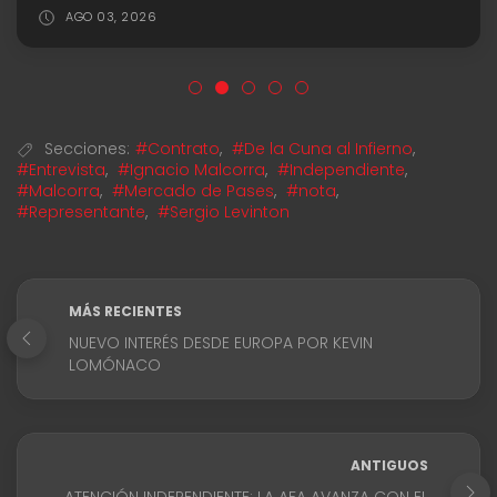
AGO 03, 2026
Secciones:
#Contrato
,
#De la Cuna al Infierno
,
#Entrevista
,
#Ignacio Malcorra
,
#Independiente
,
#Malcorra
,
#Mercado de Pases
,
#nota
,
#Representante
,
#Sergio Levinton
MÁS RECIENTES
NUEVO INTERÉS DESDE EUROPA POR KEVIN
LOMÓNACO
ANTIGUOS
ATENCIÓN INDEPENDIENTE: LA AFA AVANZA CON EL