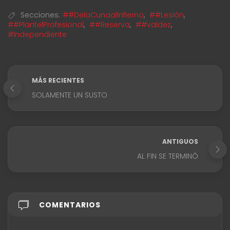
Secciones:
##DelaCunaalInfierno
,
##Lesión
,
##PlantelProfesional
,
##Reserva
,
##valdez
,
#Independiente
MÁS RECIENTES
SOLAMENTE UN SUSTO
ANTIGUOS
AL FIN SE TERMINÓ
COMENTARIOS