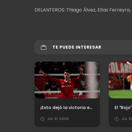
DELANTEROS: Thiago Álvez, Elías Ferreyra
TE PUEDE INTERESAR
¡Esto dejó la victoria en casa!
El "Rojo" sufrió pero triunfó ante Newell's
Otr
026
JUL 30, 2026