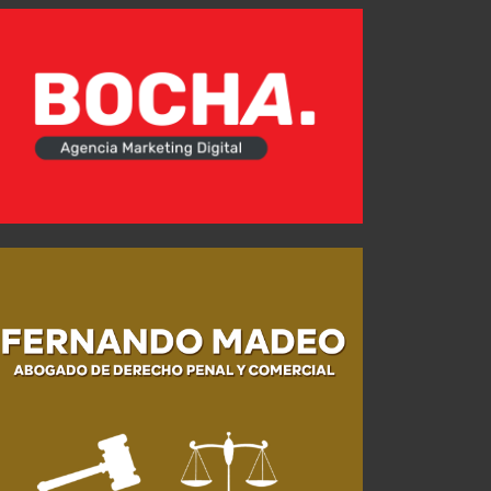
Atención "Rojo": Éstas son las nuevas reglas del fútbol argentino
JUL 23, 2026