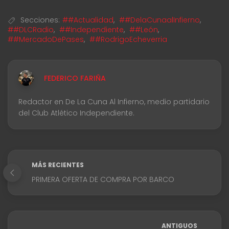
Secciones:
##Actualidad
,
##DelaCunaalInfierno
,
##DLCRadio
,
##Independiente
,
##León
,
##MercadoDePases
,
##RodrigoEcheverria
FEDERICO FARIÑA
Redactor en De La Cuna Al Infierno, medio partidario
del Club Atlético Independiente.
MÁS RECIENTES
PRIMERA OFERTA DE COMPRA POR BARCO
ANTIGUOS