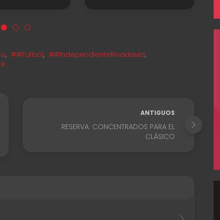
no
,
##Futbol
,
##IndependienteRivadavia
,
te
ANTIGUOS
RESERVA: CONCENTRADOS PARA EL
CLÁSICO