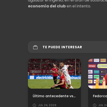
agudizar el ingenio, en el afán de satisfa
economía del club
en el intento.
TE PUEDE INTERESAR
Último antecedente vs. Estudiantes (LP)
Fedorco: "Debemos corregir y ser un equipo más confiable"
JUL 24, 2026
AGO 0