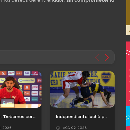
cer los deseos del entrenador,
sin comprometer la
Independiente luchó pero cayó ante Boca en un partidazo repleto de goles
Otra vez cuesta arriba
2, 2026
AGO 03, 2026