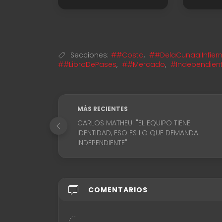
Secciones:
##Costa
,
##DelaCunaalInfier
##LibroDePases
,
##Mercado
,
#Independien
MÁS RECIENTES
CARLOS MATHEU: "EL EQUIPO TIENE
IDENTIDAD, ESO ES LO QUE DEMANDA
INDEPENDIENTE"
COMENTARIOS