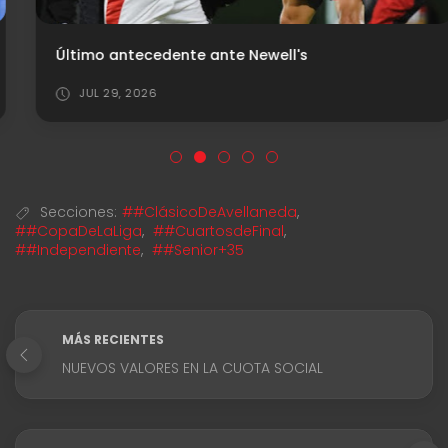
Último antecedente ante Newell's
JUL 29, 2026
Secciones:
##ClásicoDeAvellaneda
,
##CopaDeLaLiga
,
##CuartosdeFinal
,
##Independiente
,
##Senior+35
MÁS RECIENTES
NUEVOS VALORES EN LA CUOTA SOCIAL