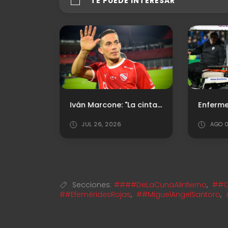
TE PUEDE INTERESAR
Iván Marcone: "La cinta de capitán es algo simbólico"
JUL 26, 2026
AGO 0
Secciones:
####DeLaCunaAlInfierno
,
##C
##EfeméridesRojas
,
##MiguelAngelSantoro
,