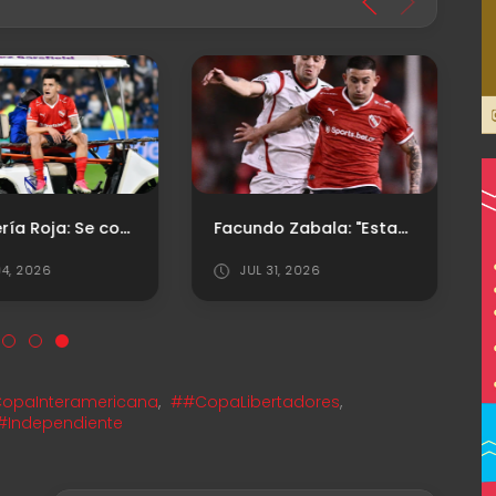
Enfermería Roja: Se conoció la lesión de Leo Godoy
Facundo Zabala: "Estamos para grandes cosas, pero vamos partido a partido"
4, 2026
JUL 31, 2026
opaInteramericana
,
##CopaLibertadores
,
#Independiente