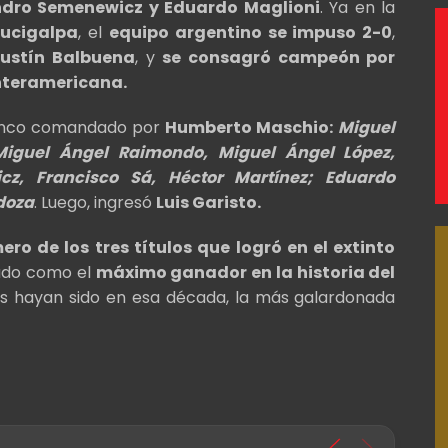
ndro Semenewicz y Eduardo Maglioni
. Ya en la
gucigalpa
, el
equipo argentino se impuso 2-0
,
gustín Balbuena
, y
se consagró campeón por
Interamericana.
elenco comandado por
Humberto Maschio:
Miguel
iguel Ángel Raimondo, Miguel Ángel López,
cz, Francisco Sá, Héctor Martínez; Eduardo
doza
. Luego, ingresó
Luis Garisto.
ero de los tres títulos que logró en el extinto
onado como el
máximo ganador en la historia del
es hayan sido en esa década, la más galardonada