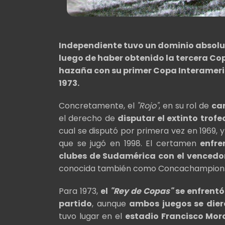
Independiente tuvo un dominio absoluto
luego de haber obtenido la tercera Co
hazaña con su primer Copa Interameric
1973.
Concretamente, el
"Rojo"
, en su rol de
ca
el derecho de
disputar el extinto tr
cual se disputó por primera vez en 1969, y
que se jugó en 1998. El certamen
enfre
clubes de Sudamérica con el venced
conocida también como Concachampion
Para 1973,
el
"Rey de Copas"
se enfrentó
partido
, aunque
ambos juegos se dier
tuvo lugar en el
estadio Francisco Mor