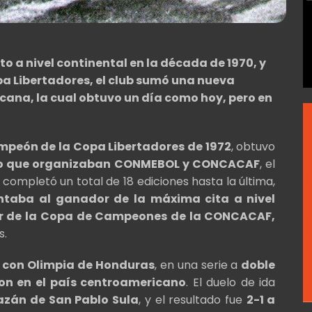
 a nivel continental en la década de 1970, y
pa Libertadores, el club sumó una nueva
ana, la cual obtuvo un día como hoy, pero en
mpeón de la Copa Libertadores de 1972
, obtuvo
ofeo que organizaban CONMEBOL y CONCACAF
, el
 completó un total de 18 ediciones hasta la última,
ntaba al ganador de la máxima cita a nivel
or de la Copa de Campeones de la CONCACAF,
s.
 con Olimpia de Honduras
, en una serie a
doble
on en el país centroamericano
. El duelo de ida
azán de San Pablo Sula
, y el resultado fue
2-1 a