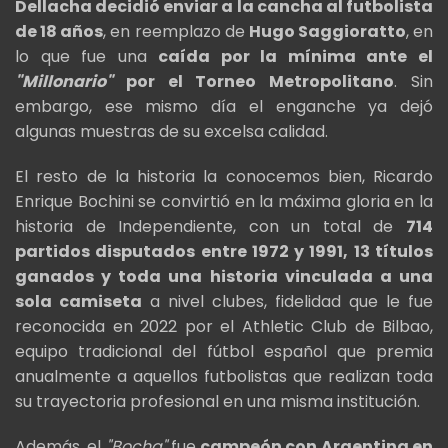
Dellacha decidió enviar a la cancha al futbolista
de 18 años
, en reemplazo de
Hugo Saggioratto
, en
lo que fue una
caída por la mínima ante el
"Millonario"
por el Torneo Metropolitano
. Sin
embargo, ese mismo día el enganche ya dejó
algunas muestras de su excelsa calidad.
El resto de la historia la conocemos bien, Ricardo
Enrique Bochini se convirtió en la máxima gloria en la
historia de Independiente, con un total de
714
partidos disputados entre 1972 y 1991, 13 títulos
ganados y toda una historia vinculada a una
sola camiseta
a nivel clubes, fidelidad que le fue
reconocida en 2022 por el Athletic Club de Bilbao,
equipo tradicional del fútbol español que premia
anualmente a aquellos futbolistas que realizan toda
su trayectoria profesional en una misma institución.
Además, el
"Bocha"
fue
campeón con Argentina en