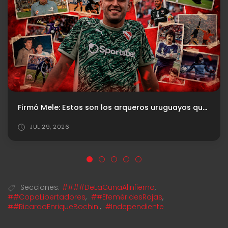
Convocados ante Vélez
AGO 02, 2026
Secciones:
####DeLaCunaAlInfierno
,
##CopaLibertadores
,
##EfeméridesRojas
,
##RicardoEnriqueBochini
,
#Independiente