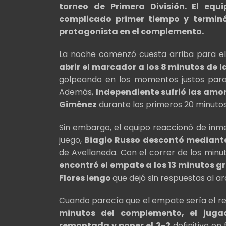
torneo de Primera División. El eq
complicado primer tiempo y terminó
protagonista en el complemento.
La noche comenzó cuesta arriba para e
abrir el marcador a los 8 minutos de l
golpeando en los momentos justos para 
Además,
Independiente sufrió las amo
Giménez
durante los primeros 20 minutos
Sin embargo, el equipo reaccionó de inm
juego,
Biagio Russo descontó mediante u
de Avellaneda. Con el correr de los minu
encontró el empate a los 13 minutos 
Flores Iengo
que dejó sin respuestas al ar
Cuando parecía que el empate sería el re
minutos del complemento, el jugado
remontada y poner el 3-2
definitivo en