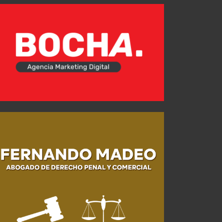
Árbitro e historial ante Vélez Sarsfield
AGO 02, 2026