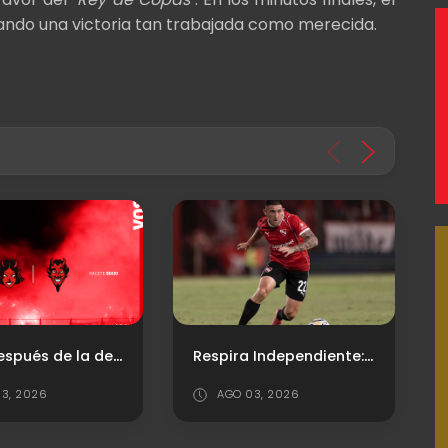
ando una victoria tan trabajada como merecida.
Respira Independiente: levantará la inhibición por Facundo Zabala
Lo positivo, lo negativo y los puntajes ante Vélez
O 03, 2026
AGO 03, 2026