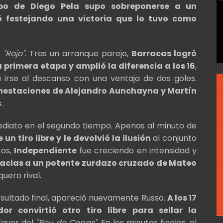
uipo de Diego Pela supo sobreponerse a un
 festejando una victoria que lo tuvo como
l
"Rojo"
. Tras un arranque parejo,
Barracas logró
a primera etapa y amplió la diferencia a los 16
,
irse al descanso con una ventaja de dos goles.
nestaciones de Alejandro Aunchayna y Martín
.
ediato en el segundo tiempo. Apenas al minuto de
n tiro libre y le devolvió la ilusión
al conjunto
tos,
Independiente
fue creciendo en intensidad y
gracias a un potente zurdazo cruzado de Mateo
quero rival.
sultado final, apareció nuevamente Russo.
A los 17
r convirtió otro tiro libre para sellar la
 favor del
"Rey de Copas"
. En los minutos finales, el