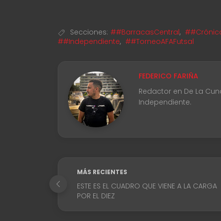
Secciones:
##BarracasCentral
,
##Crónic
##Independiente
,
##TorneoAFAFutsal
FEDERICO FARIÑA
Redactor en De La Cuna 
Independiente.
MÁS RECIENTES
ESTE ES EL CUADRO QUE VIENE A LA CARGA
POR EL DIEZ