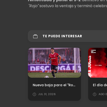
"Rojo"
sostuvo la ventaja y terminó celebr
TE PUEDE INTERESAR
Nueva baja para el "Rojo"
El día después de la depuración
6
AGO 03, 2026
AG