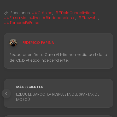
Secciones:
##Crónica
,
##DelaCunaalInfierno
,
##FutsalMasculino
,
##Independiente
,
##Newell's
,
##TorneoAFAFutsal
FEDERICO FARIÑA
Redactor en De La Cuna Al Infierno, medio partidario
del Club Atlético Independiente.
MÁS RECIENTES
EZEQUIEL BARCO: LA RESPUESTA DEL SPARTAK DE
MOSCÚ