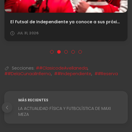
El Futsal de Independiente ya conoce a sus próximos rivales en la Copa Argentina
JUL 31, 2026
Secciones:
##ClasicodeAvellaneda
,
##DelaCunaalInfierno
,
##Independiente
,
##Reserva
MÁS RECIENTES
LA ACTUALIDAD FÍSICA Y FUTBOLÍSTICA DE MAXI
MEZA