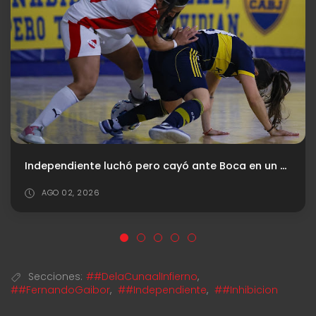
Gustavo Quinteros: "Es urgente incorporar un jugador"
JUL 31, 2026
Secciones:
##DelaCunaalInfierno
,
##FernandoGaibor
,
##Independiente
,
##Inhibicion