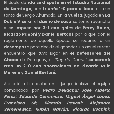
El duelo de
ida se disputó en el Estadio Nacional
de Santiago
, con
triunfo 1-0 para el local
con un
tanto de Sergio Ahumada. En la
vuelta
, jugada en
La
Doble Visera,
el
dueño de casa
se tomó revancha
y
se impuso por 3-1 con goles de Percy Rojas,
Ricardo Pavoni y Daniel Bertoni
, por lo que, con el
reglamento de aquella época, se recurrió a un
desempate
para decidir al ganador. En aquel tercer
encuentro, que tuvo lugar en el
Defensores del
Chaco
de Paraguay, el
"Rey de Copas"
se coronó
tras un 2-0 con anotaciones de Ricardo Ruiz
Moreno y Daniel Bertoni.
Así salió a la cancha en el juego decisivo el equipo
comandado por
Pedro Dellacha: José Alberto
Pérez; Eduardo Commisso, Miguel Ángel López,
Francisco Sá, Ricardo Pavoni; Alejandro
Semenewicz, Rubén Galván, Ricardo Bochini;