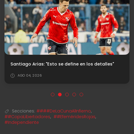
Santiago Arias: "Esto se define en los detalles"
AGO 04, 2026
Secciones:
####DeLaCunaAlInfierno
,
##CopaLibertadores
,
##EfeméridesRojas
,
#Independiente