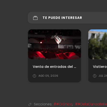
TE PUEDE INTERESAR
Fedorco: "Debemos corregir y ser un equipo más confiable"
Venta de entradas del "Rojo" vs. Platense
AGO 05, 2026
JUL 2
Secciones:
##Crónica
,
##DelaCunaalInfi