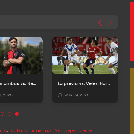
Vistieron ambas vs. Newell's
La previa vs. Vélez: Horario, TV y Probables Formaciones
8, 2026
AGO 03, 2026
erno
,
##FutsalFemenino
,
##Independiente
,