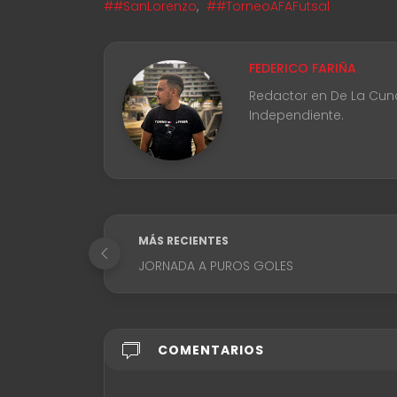
##SanLorenzo
,
##TorneoAFAFutsal
FEDERICO FARIÑA
Redactor en De La Cuna 
Independiente.
MÁS RECIENTES
JORNADA A PUROS GOLES
COMENTARIOS