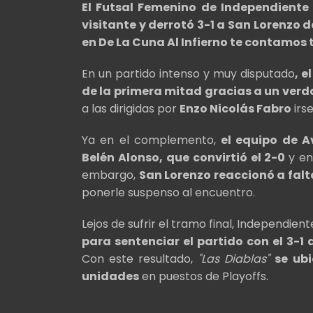
El Futsal Femenino de Independiente
visitante y derrotó 3-1 a San Lorenzo 
en De La Cuna Al Infierno te contamos t
En un partido intenso y muy disputado
, e
de la primera mitad gracias a un ver
a las dirigidas por
Enzo Nicolás Fabro
irse
Ya en el complemento,
el equipo de A
Belén Alonso, que convirtió el 2-0
y en
embargo,
San Lorenzo reaccionó a falt
ponerle suspenso al encuentro.
Lejos de sufrir el tramo final, Independie
para sentenciar el partido con el 3-1 
Con este resultado,
"Las Diablas"
se ubi
unidades
en puestos de Playoffs.