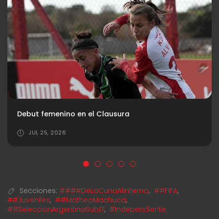
Último antecedente vs. Estudiantes (LP)
JUL 24, 2026
Secciones:
####DeLaCunaAlInfierno
,
##FIFA
,
##Juveniles
,
##MatheoMachuca
,
##SeleccionArgentinaSub17
,
#Independiente