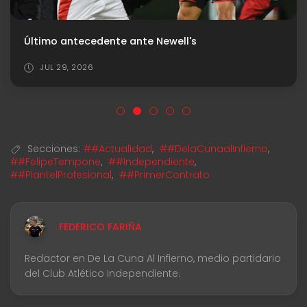
Último antecedente ante Newell's
JUL 29, 2026
Secciones:
##Actualidad
,
##DelaCunaalInfierno
,
##FelipeTempone
,
##Independiente
,
##PlantelProfesional
,
##PrimerContrato
FEDERICO FARIÑA
Redactor en De La Cuna Al Infierno, medio partidario
del Club Atlético Independiente.