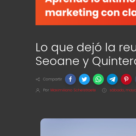
Lo que dejó la reu
Seoane y Quinter
Compartir
Por
Maximiliano Schelstraete
sábado, mayo 