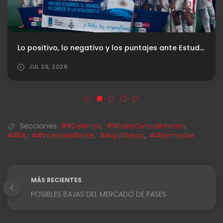
Lo positivo, lo negativo y los puntajes ante Estudiantes de La Plata
JUL 26, 2026
Secciones:
##Defensa
,
##DelaCunaalInfierno
,
##Dt
,
##Independiente
,
##quinteros
,
##semestre
MÁS RECIENTES
POSIBLES BAJAS DEL MERCADO DE PASES