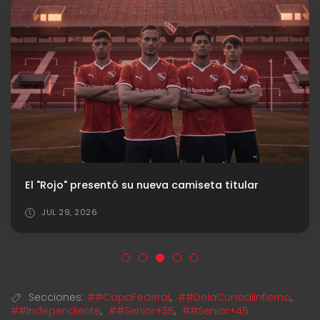
Gabriel Ávalos: "El grupo está comprometido y eso es lo que vamos a tratar de demostrar"
JUL 26, 2026
Secciones:
##CopaFederal
,
##DelaCunaalInfierno
,
##Independiente
,
##Senior+35
,
##Senior+45