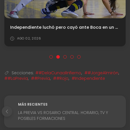
Independiente luchó pero cayó ante Boca en un partidazo repleto de goles
AGO 02, 2026
Secciones:
##DelaCunaalInfierno
,
##JorgeAlmirón
,
##LaPrevia
,
##Previa
,
##Rojo
,
#Independiente
MÁS RECIENTES
LA PREVIA VS ROSARIO CENTRAL: HORARIO, TV Y
POSIBLES FORMACIONES