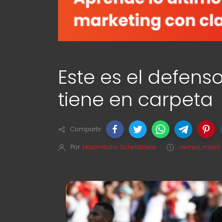
Este es el defens
tiene en carpeta
Compartir
Por
Maximiliano Schelstraete
viernes, mayo