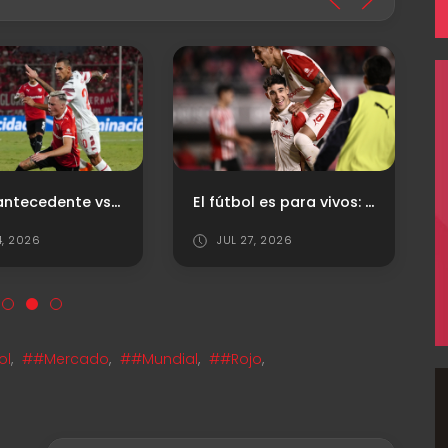
Último antecedente vs. Estudiantes (LP)
El fútbol es para vivos: ¡Esto dejó el triunfazo en La Plata!
4, 2026
JUL 27, 2026
ol
,
##Mercado
,
##Mundial
,
##Rojo
,