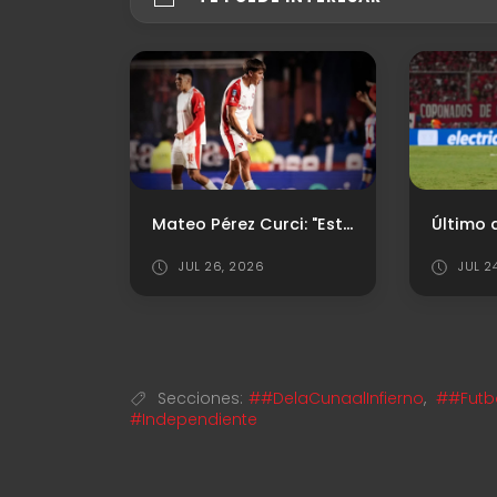
Así llega Estudiantes de La Plata
Mateo Pérez Curci: "Este Independiente está para pelear cosas importantes"
JUL 26, 2026
JUL 2
Secciones:
##DelaCunaalInfierno
,
##Futb
#Independiente