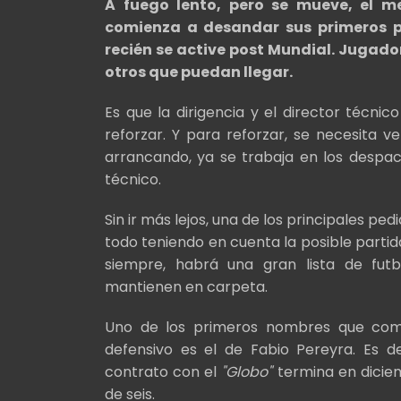
A fuego lento, pero se mueve, el m
comienza a desandar sus primeros p
recién se active post Mundial. Jugado
otros que puedan llegar.
Es que la dirigencia y el director técn
reforzar. Y para reforzar, se necesita
arrancando, ya se trabaja en los despach
técnico.
Sin ir más lejos, una de los principales pe
todo teniendo en cuenta la posible parti
siempre, habrá una gran lista de futb
mantienen en carpeta.
Uno de los primeros nombres que comi
defensivo es el de Fabio Pereyra. Es d
contrato con el
"Globo"
termina en dicie
de seis.