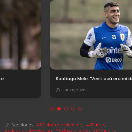
Santiago Mele: "Venir acá era mi deseo"
JUL 28, 2026
Secciones:
##DelaCunaalInfierno
,
##Futbol
,
##JugadorRevelación
,
##Maxigutierrez
,
##Mundial
,